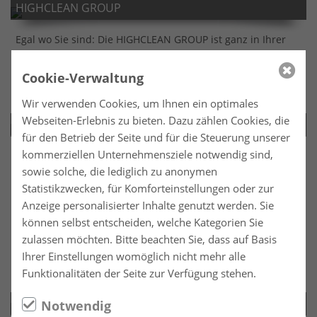
HIGHCLEAN GROUP
Egal wo Sie sind: Die HIGHCLEAN GROUP ist ganz in Ihrer
Nähe. Werden Sie Partner eines starken Partners.
Cookie-Verwaltung
MEHR ERFAHREN
Wir verwenden Cookies, um Ihnen ein optimales
Webseiten-Erlebnis zu bieten. Dazu zählen Cookies, die
Produkt-Tipp August
für den Betrieb der Seite und für die Steuerung unserer
kommerziellen Unternehmensziele notwendig sind,
Unser Produkt-Tipp für den Monat Juli ist die Stokoderm®
sowie solche, die lediglich zu anonymen
SUN PROTECT 50 PURE von SC Johnson.
In vielen gewerblichen Bereichen ist Sonnenschutz Pflicht.
Statistikzwecken, für Komforteinstellungen oder zur
Schützen Sie sich und Ihre Haut vor der gefährlichen UV
Anzeige personalisierter Inhalte genutzt werden. Sie
Strahlung mit der Stokoderm® SUN PROTECT 50 PURE mit
können selbst entscheiden, welche Kategorien Sie
einem UPF Schutzfaktor von 50.
zulassen möchten. Bitte beachten Sie, dass auf Basis
Ihrer Einstellungen womöglich nicht mehr alle
MEHR ERFAHREN
Funktionalitäten der Seite zur Verfügung stehen.
Produkte und Dienstleistungen
Notwendig